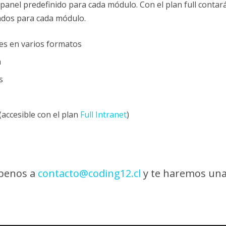
anel predefinido para cada módulo. Con el plan full contar
ados para cada módulo.
es en varios formatos
a
s
(accesible con el plan
Full Intranet
)
íbenos a
contacto@coding12.cl
y te haremos una