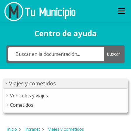
Ir
al
Menu
contenido
Centro de ayuda
QUÉ ES
CARACTERÍSTICAS
Buscar
¿TIENES 90 SEGUNDOS?
CLIENTES
NOVEDADES
CONTACTO
Viajes y cometidos
Vehículos y viajes
Cometidos
Inicio
Intranet
Viajes y cometidos