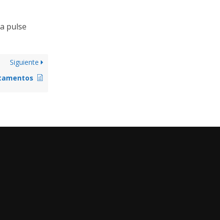
ma pulse
Siguiente
rtamentos