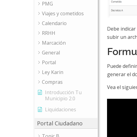
PMG
Viajes y cometidos
Calendario
Debe indicar 
RRHH
subir un arc
Marcación
Formu
General
Portal
Puede defini
Ley Karin
generar el d
Compras
Vea el sigui
Introducción Tu
Municipio 2.0
Liquidaciones
Portal Ciudadano
Topic B