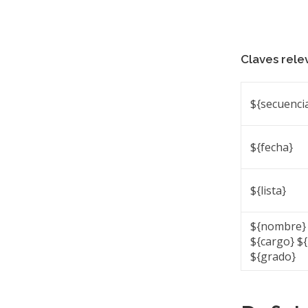
Claves rele
${secuencia
${fecha}
${lista}
${nombre}
${cargo} ${
${grado}