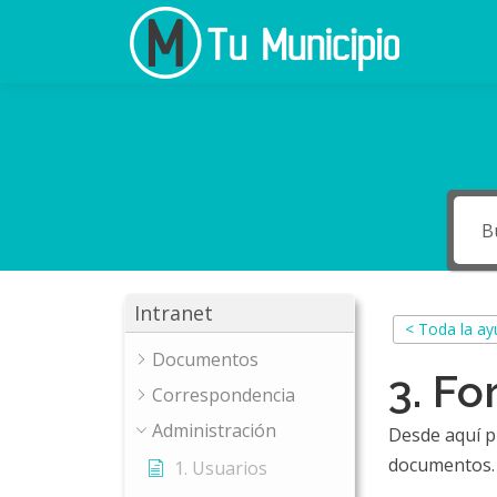
Ir
al
contenido
Intranet
< Toda la a
Documentos
3. F
Correspondencia
Administración
Desde aquí p
documentos.
1. Usuarios