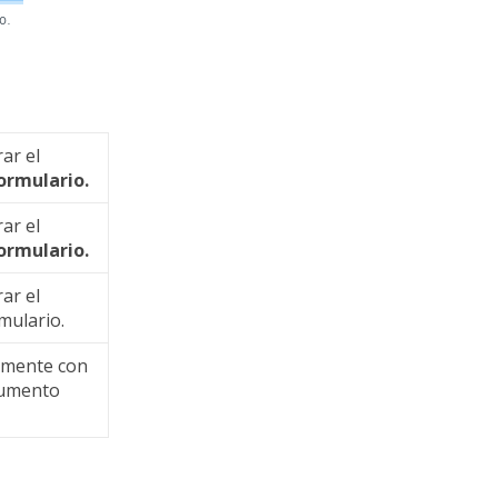
ar el
ormulario.
ar el
ormulario.
ar el
mulario.
amente con
cumento