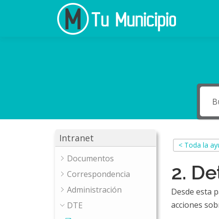
Ir
al
contenido
Intranet
< Toda la a
Documentos
2. De
Correspondencia
Administración
Desde esta p
acciones sob
DTE