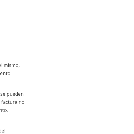
el mismo,
mento
 se pueden
 factura no
nto.
del