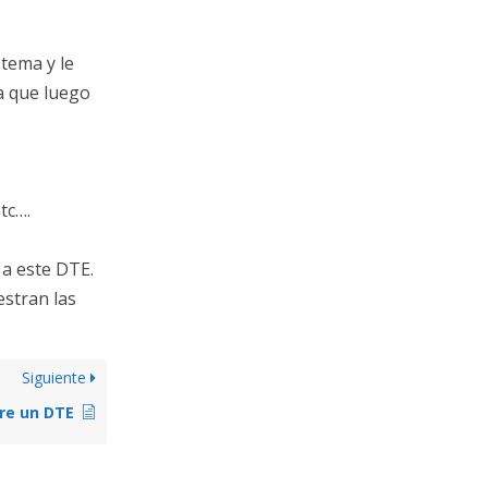
tema y le
a que luego
tc….
a este DTE.
estran las
Siguiente
bre un DTE