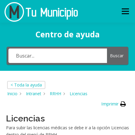
Ir
al
Menu
contenido
Centro de ayuda
QUÉ ES
CARACTERÍSTICAS
Buscar
¿TIENES 90 SEGUNDOS?
CLIENTES
NOVEDADES
CONTACTO
< Toda la ayuda
Inicio
Intranet
RRHH
Licencias
Imprimir
Licencias
Para subir las licencias médicas se debe ir a la opción Licencias
dentro del menú de RRHH