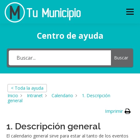
Ir
al
Menu
contenido
Centro de ayuda
QUÉ ES
CARACTERÍSTICAS
Buscar
¿TIENES 90 SEGUNDOS?
CLIENTES
NOVEDADES
CONTACTO
< Toda la ayuda
Inicio
Intranet
Calendario
1. Descripción
general
Imprimir
1. Descripción general
El calendario general sirve para estar al tanto de los eventos