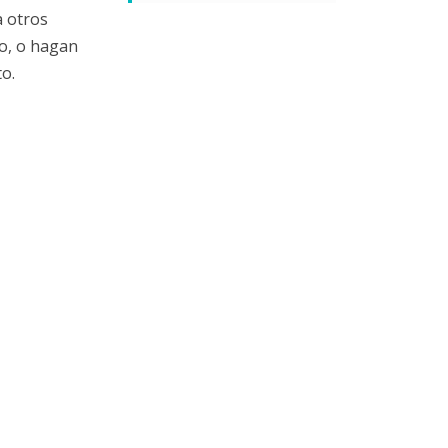
a otros
o, o hagan
o.