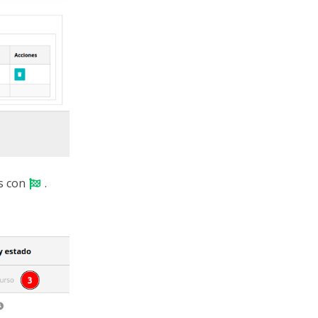
as con
.