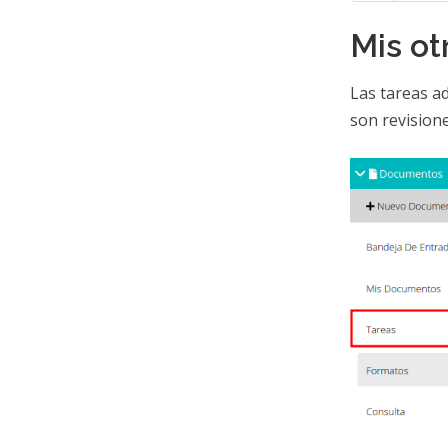
Mis ot
Las tareas ad
son revision