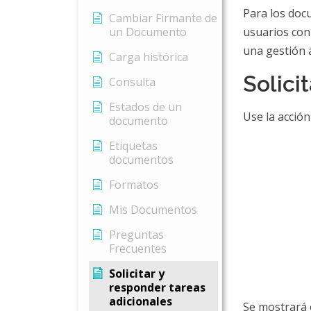
Para los docu
Cambiar Firmante de
un Documento
usuarios con
una gestión 
Carga histórica
Solici
Consulta
Estados de un
Use la acció
documento
Etiquetas
documentos
Formatos
Mis Documentos
Preguntas
Frecuentes
Solicitar y
responder tareas
adicionales
Se mostrará e