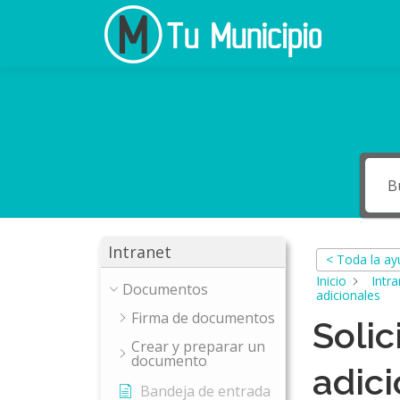
Ir
al
contenido
Intranet
< Toda la a
Inicio
Intra
Documentos
adicionales
Firma de documentos
Solic
Crear y preparar un
documento
adic
Bandeja de entrada